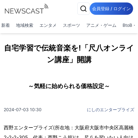
会員登録 / ログイン
新着
地域検索
エンタメ
スポーツ
アニメ・ゲーム
BtoB
自宅学習で伝統音楽を!「尺八オンライ
ン講座」開講
～気軽に始められる価格設定～
2024-07-03 10:30
にしのエンタープライズ
西野エンタープライズ(所在地：大阪府大阪市中央区高麗橋
2-2-2-305、代表：西野こう規)は、尺八を習いたい人向け