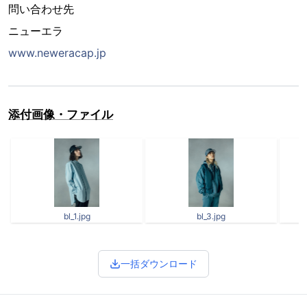
問い合わせ先
ニューエラ
www.neweracap.jp
添付画像・ファイル
bl_1.jpg
bl_3.jpg
一括ダウンロード