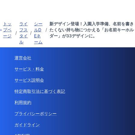
トッ
ライ
シー
新デザイン登場！入園入学準備、名前を書き
プペ
フス
ルD
/
たくない持ち物につかえる「お名前キーホル
/
/
ージ
タイ
Eネ
ダー」が33デザインに。
ル
ーム
運営会社
サービス・料金
サービス説明会
特定商取引法に基づく表記
利用規約
プライバシーポリシー
ガイドライン