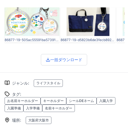
86877-19-505ac55591ba57391cba14081ff5bfd4-1920x1005.png
86877-19-d5823b6de3fecb8926044d7b4664bd1d-1800x1200.png
一括ダウンロード
ジャンル
:
ライフスタイル
タグ
:
お名前キーホルダー
キーホルダー
シールDEネーム
入園入学
入園準備
入学準備
名前キーホルダー
場所
:
大阪府大阪市