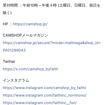
受付時間 ：午前10時～午後４時 (土曜日、日曜日、祝日を
除く)
HP ：
https://camshop.jp/
CAMSHOPメールマガジン
https://camshop.jp/secure/?mode=mailmaga&shop_id=
PA01299043
Twitter
https://x.com/camshop_byfaith
インスタグラム
https://www.instagram.com/camshop_by_faith/
https://www.instagram.com/faithinc_norimono/
https://www.instagram.com/faithinc__fun/