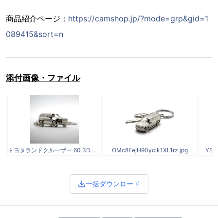
商品紹介ページ：
https://camshop.jp/?mode=grp&gid=1
089415&sort=n
添付画像・ファイル
トヨタランドクルーザー 60 3D キーリング
OMc8FejH90ycik1XL1rz.jpg
YSh
一括ダウンロード