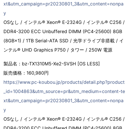
xt&utm_campaign=pr20230801_3&utm_content=nonpa
y
OSなし / インテル® Xeon® E-2324G / インテル® C256 /
DDR4-3200 ECC Unbuffered DIMM (PC4-25600) 8GB
(8GB×1) / 1TB Serial-ATA SSD / 光学ドライブ非搭載 / イ
ンテル® UHD Graphics P750 / タワー / 250W 電源
製品名：bz-TX1310M5-Xe2-SVSH [OS LESS]
販売価格：160,980円
https://www.pc-koubou.jp/products/detail.php?product
_id=1004863&utm_source=pr&utm_medium=content-te
xt&utm_campaign=pr20230801_3&utm_content=nonpa
y
OSなし / インテル® Xeon® E-2324G / インテル® C256 /
DDR4-3200 ECC Unbuffered DIMM (PC4-25600) 8GB