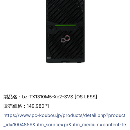
製品名：bz-TX1310M5-Xe2-SVS [OS LESS]
販売価格：149,980円
https://www.pc-koubou.jp/products/detail.php?product
_id=1004859&utm_source=pr&utm_medium=content-te