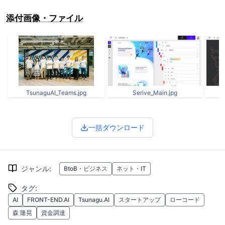
添付画像・ファイル
TsunaguAI_Teams.jpg
Serive_Main.jpg
一括ダウンロード
ジャンル
:
BtoB・ビジネス
ネット・IT
タグ
:
AI
FRONT-END.AI
Tsunagu.AI
スタートアップ
ローコード
森 隆晃
資金調達