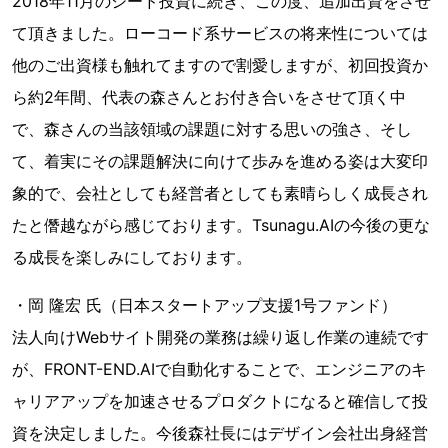
2018年11月のシード投資に続き、この度、追加出資をさせ
て頂きました。ローコード系サービスの将来性については
他のご出資様も触れてますので割愛しますが、初回投資か
ら約2年間、代表の森さんとお付き合いをさせて頂く中
で、森さんの当該領域の課題に対する思いの強さ、そし
て、着実にその課題解決に向けて歩みを進める姿は大変印
象的で、会社としても経営者としても素晴らしく成長され
たと僭越ながら感じております。Tsunagu.AIの今後の更な
る成長を楽しみにしております。
・岡 隆宏 氏（日本スタートアップ支援1号ファンド）
法人向けWebサイト開発の業務は繰り返し作業の連続です
が、FRONT-END.AIで自動化することで、エンジニアのキ
ャリアアップを加速させるプロダクトになると確信して投
資を決定しました。今後森社長にはデザイン会社出身経営