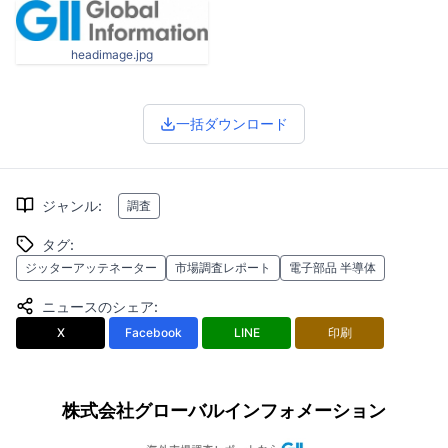
headimage.jpg
一括ダウンロード
ジャンル
:
調査
タグ
:
ジッターアッテネーター
市場調査レポート
電子部品 半導体
ニュースのシェア
:
X
Facebook
LINE
印刷
株式会社グローバルインフォメーション