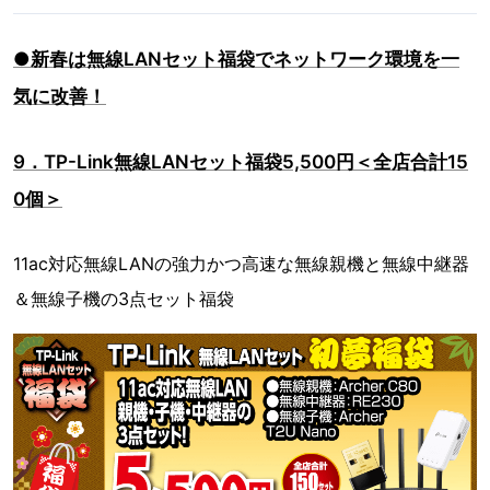
●新春は無線LANセット福袋でネットワーク環境を一
気に改善！
9．TP-Link無線LANセット福袋5,500円＜全店合計15
0個＞
11ac対応無線LANの強力かつ高速な無線親機と無線中継器
＆無線子機の3点セット福袋