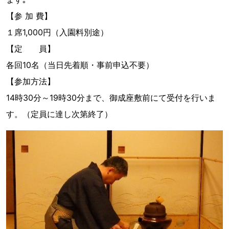
【参 加 費】
１席1,000円（入園料別途）
【定 員】
各回10名（当日先着順・事前申込不要）
【参加方法】
14時30分～19時30分まで、御成座敷前にて受付を行いま
す。（定員に達し次第終了）