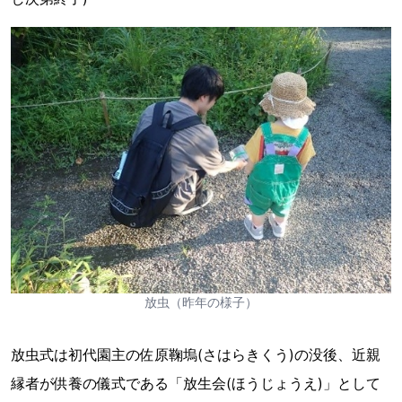
放虫（昨年の様子）
放虫式は初代園主の佐原鞠塢(さはらきくう)の没後、近親
縁者が供養の儀式である「放生会(ほうじょうえ)」として