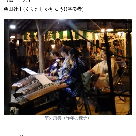
栗田社中(くりたしゃちゅう)(筝奏者)
筝の演奏（昨年の様子）