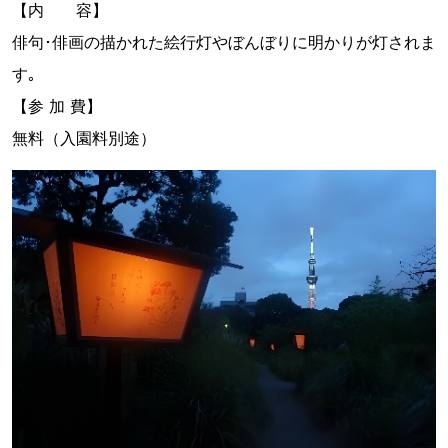
【内 容】
俳句･俳画の描かれた絵行灯やぼんぼりに明かりが灯されま
す｡
【参 加 費】
無料（入園料別途）