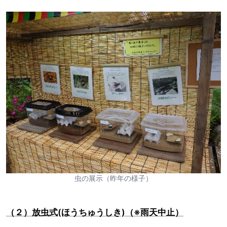
虫の展示（昨年の様子）
（２）放虫式(ほうちゅうしき)（※雨天中止）