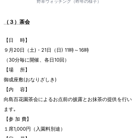
野草ウォッチング（昨年の様子）
（３）茶会
【日 時】
９月20日（土)・21日（日) 11時～16時
（30分毎に開催、各日10回）
【場 所】
御成座敷(おなりざしき)
【内 容】
向島百花園茶会によるお点前の披露とお抹茶の提供を行い
ます｡
【参 加 費】
１席1,000円（入園料別途）