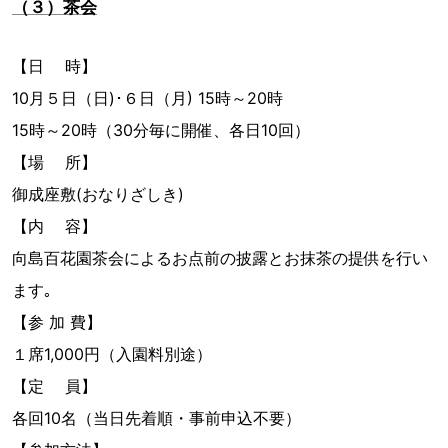
（３）茶会
【日 時】
10月５日（日)･６日（月) 15時～20時
15時～20時（30分毎に開催、各日10回）
【場 所】
御成座敷(おなりざしき)
【内 容】
向島百花園茶会によるお点前の披露とお抹茶の提供を行い
ます｡
【参 加 費】
１席1,000円（入園料別途）
【定 員】
各回10名（当日先着順・事前申込不要）