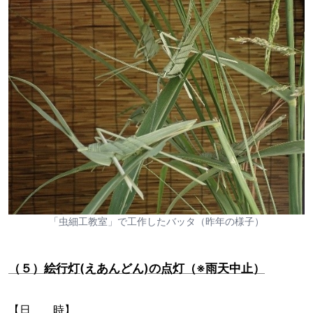
「虫細工教室」で工作したバッタ（昨年の様子）
（５）絵行灯(えあんどん)の点灯（※雨天中止）
【日 時】