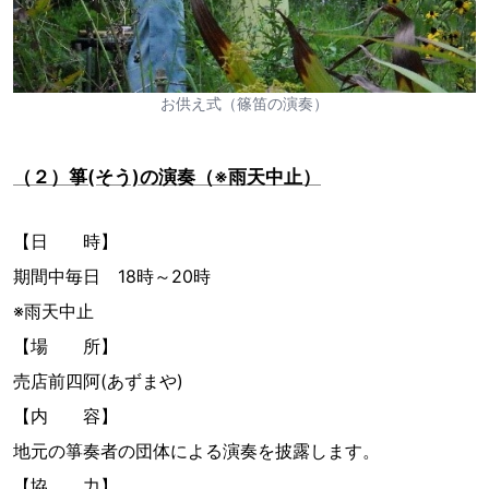
お供え式（篠笛の演奏）
（２）箏(そう)の演奏（※雨天中止）
【日 時】
期間中毎日 18時～20時
※雨天中止
【場 所】
売店前四阿(あずまや)
【内 容】
地元の箏奏者の団体による演奏を披露します。
【協 力】