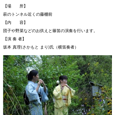
【場 所】
萩のトンネル近くの藤棚前
【内 容】
団子や野菜などのお供えと篠笛の演奏を行います。
【演 奏 者】
坂本 真理(さかもと まり)氏（横笛奏者）