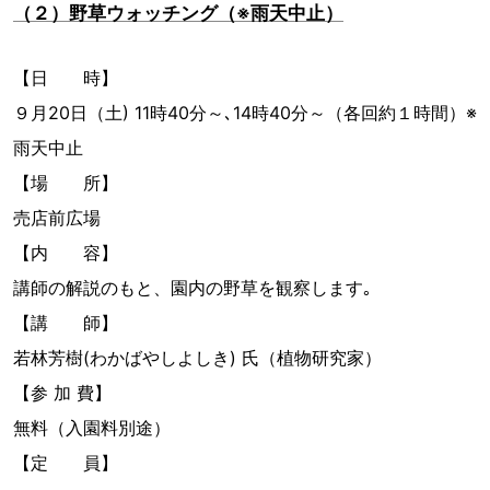
（２）野草ウォッチング（※雨天中止）
【日 時】
９月20日（土) 11時40分～､14時40分～（各回約１時間）※
雨天中止
【場 所】
売店前広場
【内 容】
講師の解説のもと、園内の野草を観察します｡
【講 師】
若林芳樹(わかばやしよしき) 氏（植物研究家）
【参 加 費】
無料（入園料別途）
【定 員】