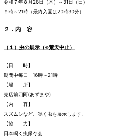
令和７年８月28日（木）～31日（日）
９時～21時（最終入園は20時30分）
２．内 容
（１）虫の展示（※荒天中止）
【日 時】
期間中毎日 16時～21時
【場 所】
売店前四阿(あずまや)
【内 容】
スズムシなど、鳴く虫を展示します。
【協 力】
日本鳴く虫保存会