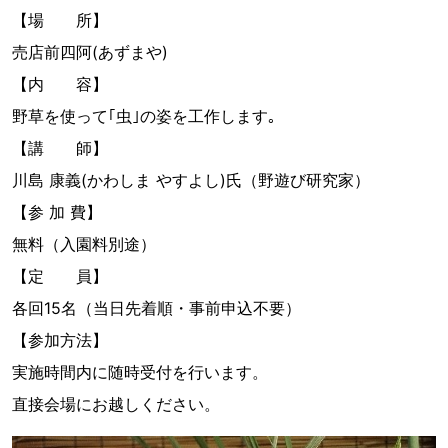
【場 所】
売店前四阿(あずまや)
【内 容】
野草を使って｢虫｣の姿を工作します｡
【講 師】
川島 康義(かわしま やすよし)氏（野遊び研究家）
【参 加 費】
無料（入園料別途）
【定 員】
各回15名（当日先着順・事前申込不要）
【参加方法】
実施時間内に随時受付を行います。
直接会場にお越しください。