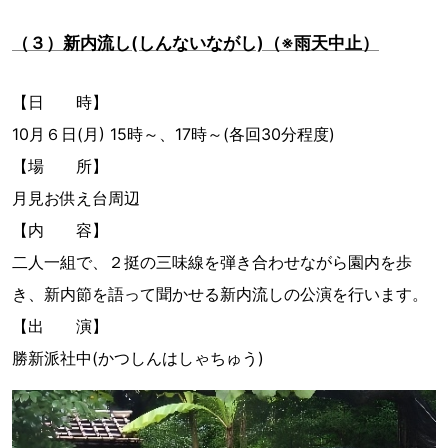
（３）新内流し(しんないながし)（※雨天中止）
【日 時】
10月６日(月) 15時～、17時～(各回30分程度)
【場 所】
月見お供え台周辺
【内 容】
二人一組で、２挺の三味線を弾き合わせながら園内を歩
き、新内節を語って聞かせる新内流しの公演を行います。
【出 演】
勝新派社中(かつしんはしゃちゅう)