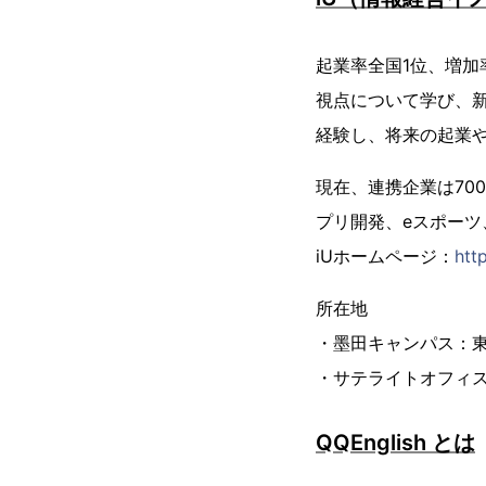
起業率全国1位、増加
視点について学び、
経験し、将来の起業
現在、連携企業は70
プリ開発、eスポー
iUホームページ：
htt
所在地
・墨田キャンパス：東京
・サテライトオフィス
QQEnglish とは