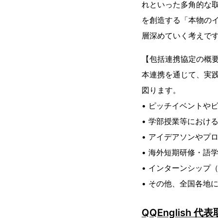
れといった多角的な
を創造する「本物のイ
層深めていく考えで
【包括連携協定の概
本連携を通じて、実
図ります。
• ピッチイベントや
• 学部授業等におけ
• アイデアソンやプ
• 海外短期研修・語
• インターンシップ
• その他、全国各地
QQEnglish 