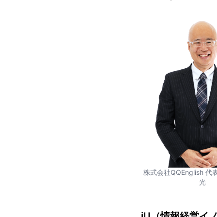
株式会社QQEnglish 
光
iU（情報経営イ