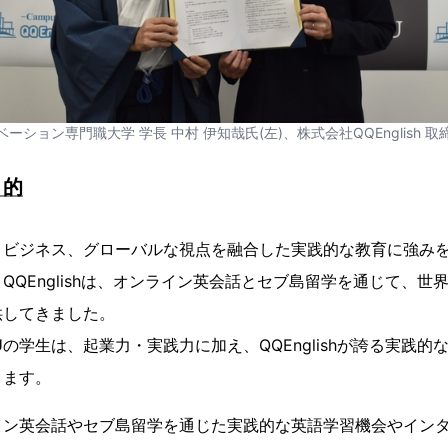
ーション専門職大学 学長 中村 伊知哉氏(左)、株式会社QQEnglish 取締
目的
とビジネス、グローバルな視点を融合した実践的な教育に強み
QQEnglishは、オンライン英会話とセブ島留学を通じて、世
供してきました。
Uの学生は、起業力・実践力に加え、QQEnglishが誇る実践
ります。
イン英会話やセブ島留学を通じた実践的な英語学習機会やイン