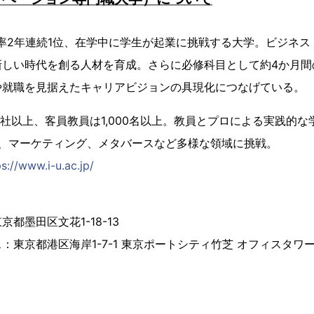
率2年連続1位、在学中に学生が起業に挑戦する大学。ビジネス・
新しい時代を創る人材を育成。さらに必修科目として約4か月間
や就職を見据えたキャリアビジョンの具現化につなげている。
0社以上、客員教員は1,000名以上。教員とプロによる実践的
ツ、マーケティング、メタバースなど多様な領域に挑戦。
ps://www.i-u.ac.jp/
都墨田区文花1-18-13
：東京都港区海岸1-7-1 東京ポートシティ竹芝 オフィスタワー