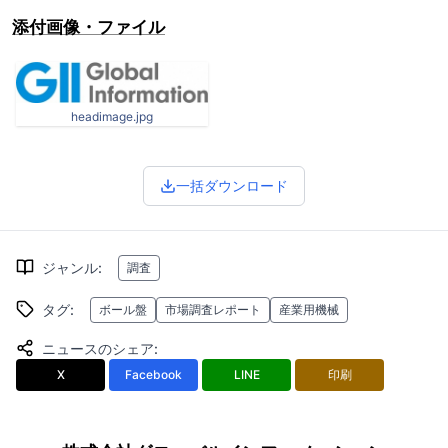
添付画像・ファイル
headimage.jpg
一括ダウンロード
ジャンル
:
調査
タグ
:
ボール盤
市場調査レポート
産業用機械
ニュースのシェア
:
X
Facebook
LINE
印刷