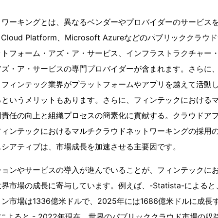
トワーキングとは、異なるベンダーやプロバイダーのサービス
 Cloud Platform、Microsoft Azureなどのパブリック
ットフォーム・アズ・ア・サービス、インフラストラクチャー
アズ・ア・サービスの専門プロバイダーが含まれます。さらに
、フィンテック業界がプラットフォームやアプリを越えて活動
るというメリットもあります。さらに、フィンテックにおける
明責任の向上と組織プロセスの簡素化に貢献する。クラウドア
フィンテックにおけるマルチクラウドネットワーキングの採用
ニシアティブは、市場成長を加速させる主要因です。
ションやサービスの導入が進んでいることが、フィンテックに
市場の成長に寄与しています。例えば、-Statista-によると
ン市場は1336億米ドルで、2025年には1686億米ドルに成
staによると - 2022年現在、世界のパブリッククラウド市場の収