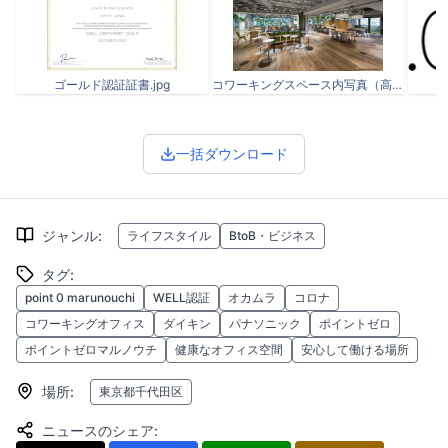
ゴールド認証証書.jpg
コワーキングスペース内写真（高解像度）.jpg
一括ダウンロード
ジャンル
:
ライフスタイル
BtoB・ビジネス
タグ
:
point 0 marunouchi
WELL認証
オカムラ
コロナ
コワーキングオフィス
ダイキン
パナソニック
ポイントゼロ
ポイントゼロマルノウチ
健康なオフィス空間
安心して働ける場所
場所
:
東京都千代田区
ニュースのシェア
: