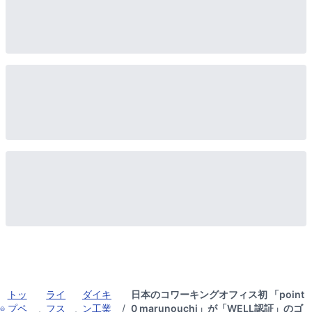
トッ
ライ
ダイキ
日本のコワーキングオフィス初 「point
プペ
フス
ン工業
/
0 marunouchi」が「WELL認証」のゴ