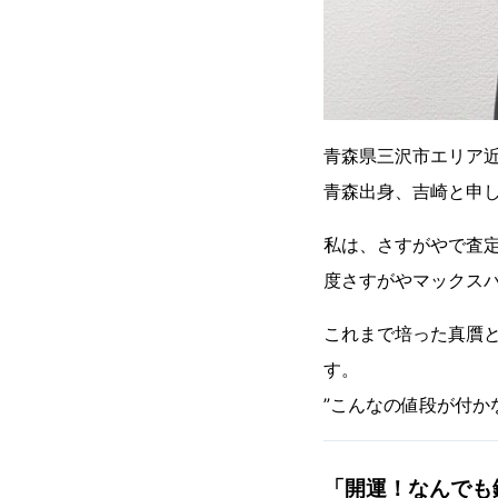
青森県三沢市エリア
青森出身、吉崎と申
私は、さすがやで査
度さすがやマックス
これまで培った真贋
す。
”こんなの値段が付か
「開運！なんでも