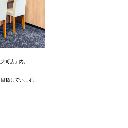
沢大町店」内。
。
を目指しています。