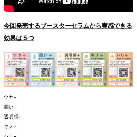
今回発売するブースターセラムから実感できる
効果は５つ
ツヤ+
潤い+
透明感+
キメ+
ハリ+