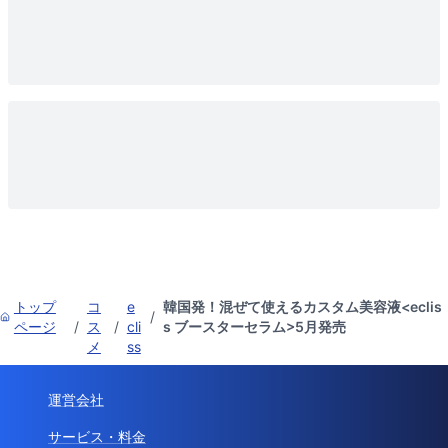
トップ
コ
e
韓国発！混ぜて使えるカスタム美容液<eclis
/
ページ
/
ス
/
cli
s ブースターセラム>5月発売
メ
ss
運営会社
サービス・料金