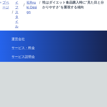
プペ
イ
社Ryu
/
性はダイエット食品購入時に“見た目と分
/
ージ
フ
ki Desi
かりやすさ”を重視する傾向
/
ス
gn
タ
イ
ル
運営会社
サービス・料金
サービス説明会
特定商取引法に基づく表記
利用規約
プライバシーポリシー
ガイドライン
API利用