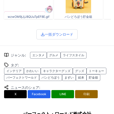
wzwOM9jJjJ8QUuTpEF8E.gif
パンどろぼう貯金箱
一括ダウンロード
ジャンル
:
エンタメ
グルメ
ライフスタイル
タグ
:
インテリア
かわいい
キャラクターグッズ
グッズ
トーキョー
パーフェクトワールド
パンどろぼう
まずい
絵本
貯金箱
ニュースのシェア
:
X
Facebook
LINE
印刷
パーフェクト・ワールド株式会社