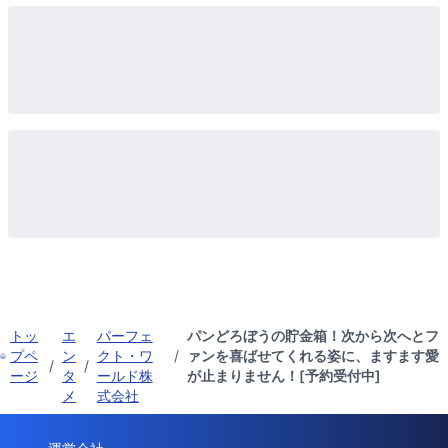
トッ
エ
パーフェ
パンどろぼうの貯金箱！次から次へとフ
プペ
ン
クト・ワ
/
ァンを喜ばせてくれる姿に、ますます愛
/
/
ージ
タ
ールド株
が止まりません！[予約受付中]
メ
式会社