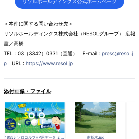
リソルホールディングス公式ホームページ
＜本件に関する問い合わせ先＞
リソルホールディングス株式会社（RESOLグループ） 広報
室／高橋
TEL：03（3342）0331（直通） E-mail :
press@resol.j
p
URL :
https://www.resol.jp
添付画像・ファイル
19555_ソロゴルフHP用データ_2_1-1024x525.jpg
南栃木.jpg