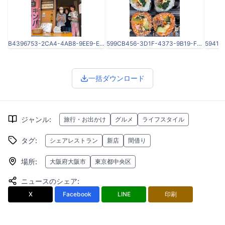
B4396753-2CA4-4AB8-9EE9-E725D9CF13CA.jpeg
599CB456-3D1F-4373-9B19-FE0579D442C7.jpeg
一括ダウンロード
ジャンル
:
旅行・お出かけ
グルメ
ライフスタイル
タグ
:
シェアレストラン
新店
間借り
場所
:
大阪府大阪市
東京都中央区
ニュースのシェア
:
X
Facebook
LINE
印刷