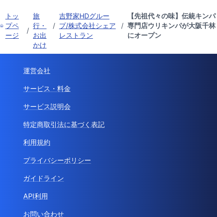
トッ
旅
吉野家HDグルー
【先祖代々の味】伝統キンパ
プペ
行・
/
プ/株式会社シェア
/
専門店ウリキンパが大阪千林
/
ージ
お出
レストラン
にオープン
かけ
運営会社
サービス・料金
サービス説明会
特定商取引法に基づく表記
利用規約
プライバシーポリシー
ガイドライン
API利用
お問い合わせ