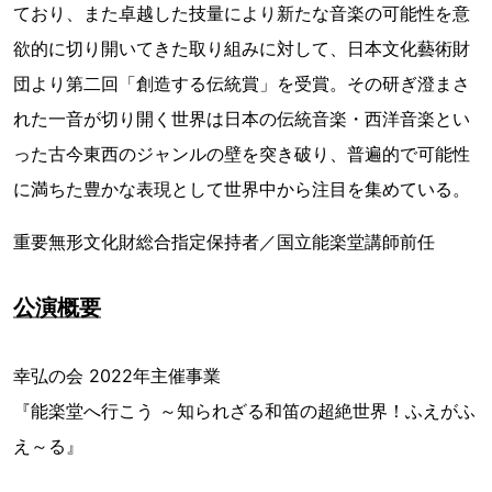
ており、また卓越した技量により新たな音楽の可能性を意
欲的に切り開いてきた取り組みに対して、日本文化藝術財
団より第二回「創造する伝統賞」を受賞。その研ぎ澄まさ
れた一音が切り開く世界は日本の伝統音楽・西洋音楽とい
った古今東西のジャンルの壁を突き破り、普遍的で可能性
に満ちた豊かな表現として世界中から注目を集めている。
重要無形文化財総合指定保持者／国立能楽堂講師前任
公演概要
幸弘の会 2022年主催事業
『能楽堂へ行こう ～知られざる和笛の超絶世界！ふえがふ
え～る』