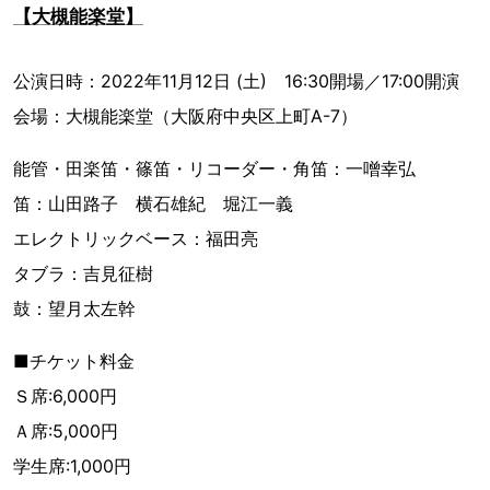
【大槻能楽堂】
公演日時：2022年11月12日 (土) 16:30開場／17:00開演
会場：大槻能楽堂（大阪府中央区上町A-7）
能管・田楽笛・篠笛・リコーダー・角笛：一噌幸弘
笛：山田路子 横石雄紀 堀江一義
エレクトリックベース：福田亮
タブラ：吉見征樹
鼓：望月太左幹
■チケット料金
Ｓ席:6,000円
Ａ席:5,000円
学生席:1,000円