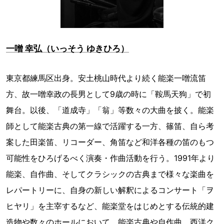
一噌 幸弘（いっそう ゆきひろ）
東京都練馬区出身。安土桃山時代より続く能楽一噌流笛
方、故一噌幸政の長男として9歳の時に「鞍馬天狗」で初
舞台。以後、「道成寺」「翁」等数々の大曲を披く。能楽
師として能楽古典の第一線で活躍する一方、篠笛、自ら考
案した田楽笛、リコーダー、角笛など和洋各種の笛のもつ
可能性をひろげるべく演奏・作曲活動を行う。1991年より
能楽、自作曲、そしてクラシックの古典まで様々な楽曲を
レパートリーに、自身の新しい解釈によるコンサート「ヲ
ヒヤリ」を主宰するなど、能楽堂をはじめとする伝統的建
造物や数々のホールにおいて、能楽古典や自作曲、西洋ク