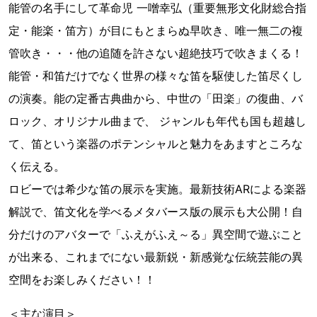
能管の名手にして革命児 一噌幸弘（重要無形文化財総合指
定・能楽・笛方）が目にもとまらぬ早吹き、唯一無二の複
管吹き・・・他の追随を許さない超絶技巧で吹きまくる！
能管・和笛だけでなく世界の様々な笛を駆使した笛尽くし
の演奏。能の定番古典曲から、中世の「田楽」の復曲、バ
ロック、オリジナル曲まで、 ジャンルも年代も国も超越し
て、笛という楽器のポテンシャルと魅力をあますところな
く伝える。
ロビーでは希少な笛の展示を実施。最新技術ARによる楽器
解説で、笛文化を学べるメタバース版の展示も大公開！自
分だけのアバターで「ふえがふえ～る」異空間で遊ぶこと
が出来る、これまでにない最新鋭・新感覚な伝統芸能の異
空間をお楽しみください！！
＜主な演目＞