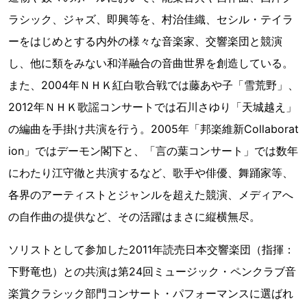
ラシック、ジャズ、即興等を、村治佳織、セシル・テイラ
ーをはじめとする内外の様々な音楽家、交響楽団と競演
し、他に類をみない和洋融合の音曲世界を創造している。
また、2004年ＮＨＫ紅白歌合戦では藤あや子「雪荒野」、
2012年ＮＨＫ歌謡コンサートでは石川さゆり「天城越え」
の編曲を手掛け共演を行う。2005年「邦楽維新Collaborat
ion」ではデーモン閣下と、「言の葉コンサート」では数年
にわたり江守徹と共演するなど、歌手や俳優、舞踊家等、
各界のアーティストとジャンルを超えた競演、メディアへ
の自作曲の提供など、その活躍はまさに縦横無尽。
ソリストとして参加した2011年読売日本交響楽団（指揮：
下野竜也）との共演は第24回ミュージック・ペンクラブ音
楽賞クラシック部門コンサート・パフォーマンスに選ばれ