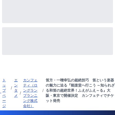
ト
エ
カンフェ
笛方・一噌幸弘の超絶技巧 笛という楽器
ッ
ン
ティ（ロ
の魅力に迫る『能楽堂へ行こう ～知られざ
/
プ
タ
ングラン
/
る和笛の超絶世界！ふえがふえ～る』大
/
ペ
メ
プランニ
阪・東京で開催決定 カンフェティでチケ
ー
ング株式
ット発売
ジ
会社）