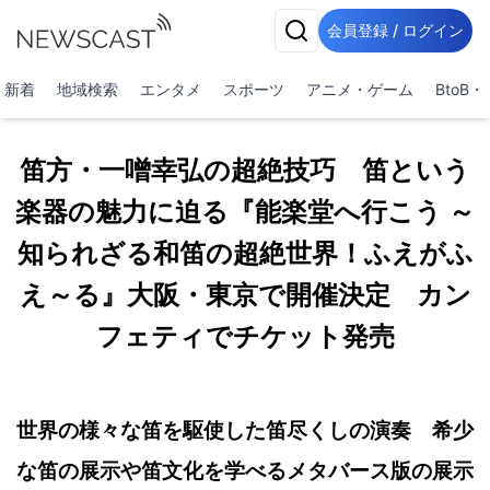
会員登録 / ログイン
新着
地域検索
エンタメ
スポーツ
アニメ・ゲーム
BtoB
笛方・一噌幸弘の超絶技巧 笛という
楽器の魅力に迫る『能楽堂へ行こう ～
知られざる和笛の超絶世界！ふえがふ
え～る』大阪・東京で開催決定 カン
フェティでチケット発売
世界の様々な笛を駆使した笛尽くしの演奏 希少
な笛の展示や笛文化を学べるメタバース版の展示