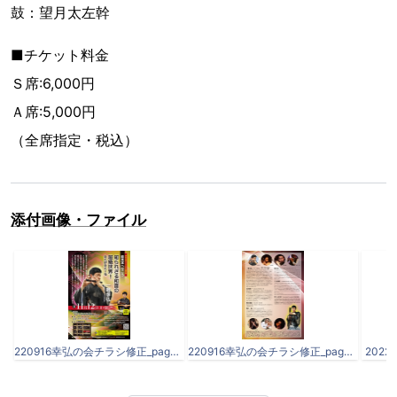
鼓：望月太左幹
■チケット料金
Ｓ席:6,000円
Ａ席:5,000円
（全席指定・税込）
添付画像・ファイル
220916幸弘の会チラシ修正_page-0001.jpg
220916幸弘の会チラシ修正_page-0002.jpg
2022