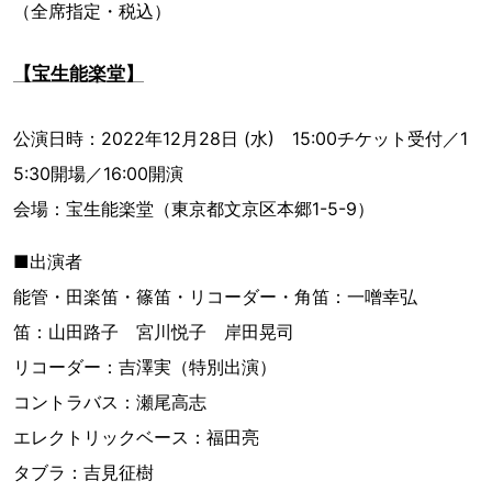
（全席指定・税込）
【宝生能楽堂】
公演日時：2022年12月28日 (水) 15:00チケット受付／1
5:30開場／16:00開演
会場：宝生能楽堂（東京都文京区本郷1-5-9）
■出演者
能管・田楽笛・篠笛・リコーダー・角笛：一噌幸弘
笛：山田路子 宮川悦子 岸田晃司
リコーダー：吉澤実（特別出演）
コントラバス：瀬尾高志
エレクトリックベース：福田亮
タブラ：吉見征樹