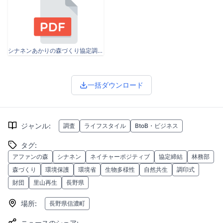
シナネンあかりの森づくり協定調印式プレスリリース_20250724SN.pdf
一括ダウンロード
ジャンル
:
調査
ライフスタイル
BtoB・ビジネス
タグ
:
アファンの森
シナネン
ネイチャーポジティブ
協定締結
林務部
森づくり
環境保護
環境省
生物多様性
自然共生
調印式
財団
里山再生
長野県
場所
:
長野県信濃町
ニュースのシェア
: