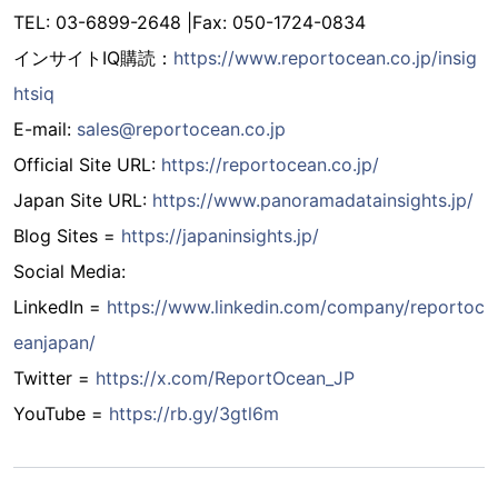
TEL: 03-6899-2648 |Fax: 050-1724-0834
インサイトIQ購読：
https://www.reportocean.co.jp/insig
htsiq
E-mail:
sales@reportocean.co.jp
Official Site URL:
https://reportocean.co.jp/
Japan Site URL:
https://www.panoramadatainsights.jp/
Blog Sites =
https://japaninsights.jp/
Social Media:
LinkedIn =
https://www.linkedin.com/company/reportoc
eanjapan/
Twitter =
https://x.com/ReportOcean_JP
YouTube =
https://rb.gy/3gtl6m