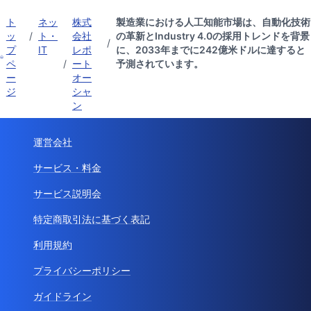
ト
ネッ
株式
製造業における人工知能市場は、自動化技術
ッ
/
ト・
会社
の革新とIndustry 4.0の採用トレンドを背景
/
プ
IT
レポ
に、2033年までに242億米ドルに達すると
ペ
/
ート
予測されています。
ー
オー
ジ
シャ
ン
運営会社
サービス・料金
サービス説明会
特定商取引法に基づく表記
利用規約
プライバシーポリシー
ガイドライン