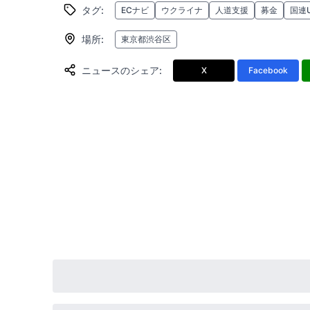
タグ
:
ECナビ
ウクライナ
人道支援
募金
国連
場所
:
東京都渋谷区
ニュースのシェア
:
X
Facebook