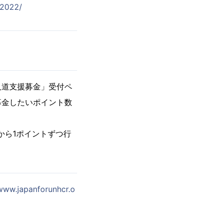
e2022/
人道支援募金」受付ペ
募金したいポイント数
)から1ポイントずつ行
/www.japanforunhcr.o