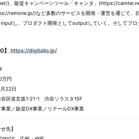
i-co.net/)、販促キャンペーンツール「キャンタ」(https://camte
ttps://remone.jp/)など多数のサービスを開発・運営を通じ
inputし、プロダクト開発としてoutputしていく。そしてプ
IO】
https://digitalio.jp/
幸
0万円
月22日
道玄坂1-21-1 渋谷ソラスタ15F
事業／販促DX事業／リテールDX事業
合せ先】
DINGS 広報・IR室