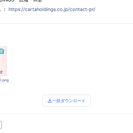
 ：
https://cartaholdings.co.jp/contact-pr/
0.png
一括ダウンロード