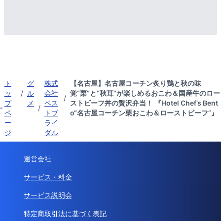
ト
グ
株式
【名古屋】名古屋コーチン炙り鶏と秋の味
ッ
/
ル
会社
覚“栗”と“秋茸”が楽しめるおこわ＆国産牛のロー
/
プ
メ
ベス
ストビーフ丼の贅沢弁当！ 『Hotel Chef’s Bent
/
ペ
トブ
o“名古屋コーチン栗おこわ＆ローストビーフ”』
ー
ライ
ジ
ダル
運営会社
サービス・料金
サービス説明会
特定商取引法に基づく表記