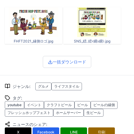
FHFT2021_縁側ロゴ.jpg
SNS_繧､繧ｨ繝ｭ繝ｼ.jpg
一括ダウンロード
ジャンル
:
グルメ
ライフスタイル
タグ
:
youtube
イベント
クラフトビール
ビール
ビールの縁側
フレッシュホップフェスト
ホームサーバー
生ビール
ニュースのシェア
:
X
Facebook
LINE
印刷