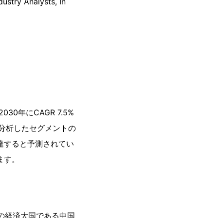
Analysts, In
0年にCAGR 7.5%
で分析したセグメントの
に達すると予測されてい
ます。
位の経済大国である中国