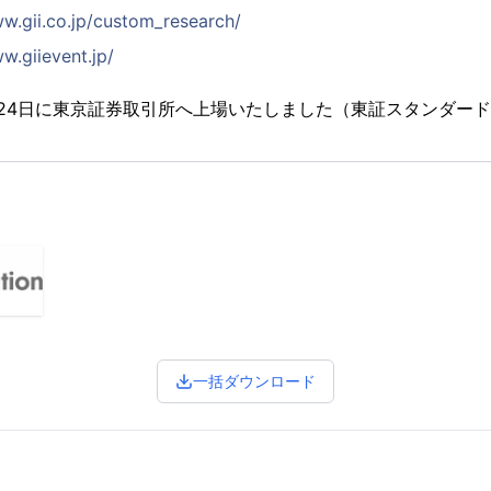
ww.gii.co.jp/custom_research/
w.giievent.jp/
2月24日に東京証券取引所へ上場いたしました（東証スタンダード市
一括ダウンロード