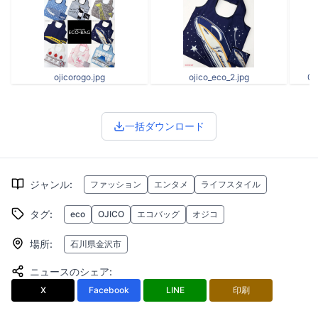
ojicorogo.jpg
ojico_eco_2.jpg
00
一括ダウンロード
ジャンル
:
ファッション
エンタメ
ライフスタイル
タグ
:
eco
OJICO
エコバッグ
オジコ
場所
:
石川県金沢市
ニュースのシェア
:
X
Facebook
LINE
印刷