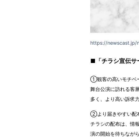
https://newscast.jp
■「チラシ宣伝サ
①観客の高いモチベ
舞台公演に訪れる客
多く、より高い訴求
②より届きやすい配
チラシの配布は、情
演の開始を待ちなが