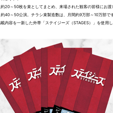
約20～50枚を束としてまとめ、来場された観客の皆様にお渡
約40～50公演。チラシ束製造数は、月間約9万部～10万部です
載内容を一新した外帯「ステイジーズ（STAGES）」を使用