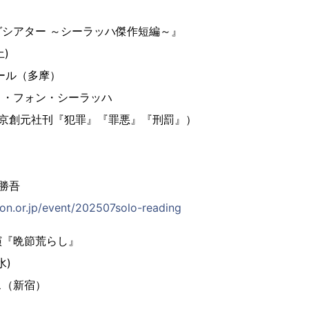
シアター ～シーラッハ傑作短編～』
(土)
ール（多摩）
ト・フォン・シーラッハ
東京創元社刊『犯罪』『罪悪』『刑罰』）
 勝吾
on.or.jp/event/202507solo-reading
演『晩節荒らし』
(水)
ス（新宿）