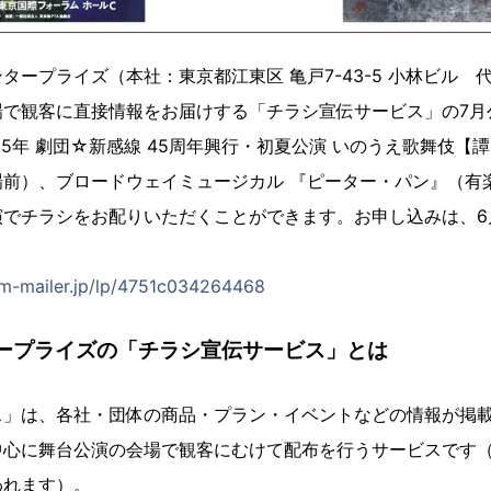
タープライズ（本社：東京都江東区 亀戸7-43-5 小林ビル 
場で観客に直接情報をお届けする「チラシ宣伝サービス」の7月
年 劇団☆新感線 45周年興行・初夏公演 いのうえ歌舞伎【譚】Ret
場前）、ブロードウェイミュージカル 『ピーター・パン』（有
でチラシをお配りいただくことができます。お申し込みは、6月1
orm-mailer.jp/lp/4751c034264468
ープライズの「チラシ宣伝サービス」とは
ス」は、各社・団体の商品・プラン・イベントなどの情報が掲
中心に舞台公演の会場で観客にむけて配布を行うサービスです
われます）。