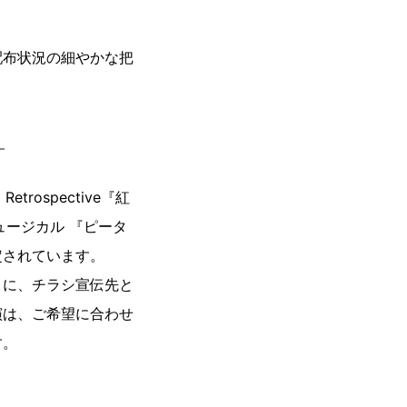
配布状況の細やかな把
！
ospective『紅
ュージカル 『ピータ
定されています。
とに、チラシ宣伝先と
演は、ご希望に合わせ
す。