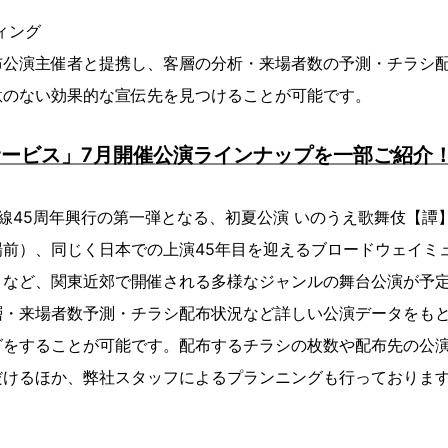
ィング
布公演主催者と提携し、客層の分析・来場者数の予測・チラシ
駄のない効果的な宣伝先を見つけることが可能です。
サービス」7月開催公演ラインナップを一部ご紹介
45周年興行の第一弾となる、初夏公演 いのうえ歌舞伎【譚】Retr
前）、同じく日本での上演45年目を迎えるブロードウェイミ
）など、関東近郊で開催される多様なジャンルの舞台公演が予
層・来場者数予測・チラシ配布状況など詳しい公演データをも
グをすることが可能です。配布するチラシの枚数や配布先の公
だけるほか、弊社スタッフによるプランニングも行っておりま