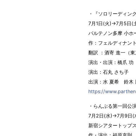
・『ソロリーディング
7月1日(火)→7月5日
パルテノン多摩 小ホ
作：フェルディナン
翻訳 ：酒寄 進一（
演出・出演：橋爪 功
演出：石丸 さち子
出演：水 夏希 鈴木
https://www.parthen
・らんぶる第一回公
7月2日(水)→7月9日
新宿シアタートップ
作・演出：福原充則