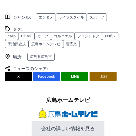
ジャンル
:
エンタメ
ライフスタイル
スポーツ
タグ
:
carp
HOME
カープ
コルニエル
フロントドア
ロザン
宇治原史規
広島ホームテレビ
菅広文
場所
:
広島県広島市
ニュースのシェア
:
X
Facebook
LINE
印刷
広島ホームテレビ
会社の詳しい情報を見る