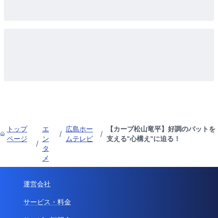
トップ
エ
広島ホー
【カープ松山竜平】好調のバットを
/
/
ページ
ン
ムテレビ
支える"心構え"に迫る！
/
タ
メ
運営会社
サービス・料金