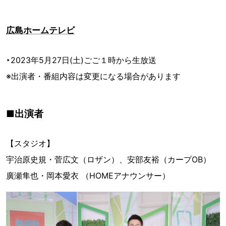
広島ホームテレビ
‣2023年5月27日(土)ごご１時から生放送
※出演者・番組内容は変更になる場合があります
■出演者
【スタジオ】
宇治原史規・菅広文（ロザン）、安部友裕（カープOB）
廣瀬隼也・岡本愛衣 （HOMEアナウンサー）