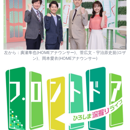
左から：廣瀬隼也(HOMEアナウンサー)、菅広文・宇治原史規(ロザ
ン)、岡本愛衣(HOMEアナウンサー)