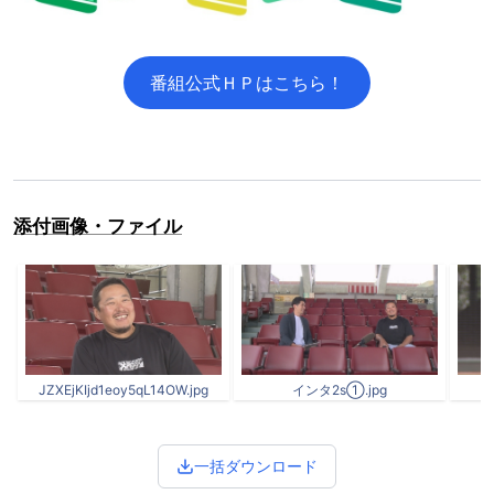
番組公式ＨＰはこちら！
添付画像・ファイル
JZXEjKIjd1eoy5qL14OW.jpg
インタ2s①.jpg
一括ダウンロード