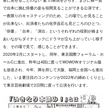
客に見せることのない“素”の表情をさらす、まさに裸一貫
で台本に挑む俳優の姿を垣間見ることができる公演です。
一夜限りのキャスティングのため、この場でしか見ること
が出来ない、出演者たちの化学反応も見どころのひとつ。
「俳優」「台本」「演出」というそれぞれの役割が絡まり
あいながらダイナミックにドラマが⽴ち上がっていく様⼦
を、その場で⾒て、感じることができます。
2020年2月にスタートし、同年、東京国際フォーラム・ホ
ールCに進出、昨年は4回に渡ってWOWOWオリジナル版
も放送され、今年、満を持して大阪、福岡と全国へも進出
した、いま要注目のコンテンツが2022年の締めくくりとし
て東京芸術劇場で2日間に渡って公演を行います。