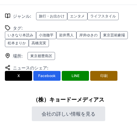
ジャンル
:
旅行・お出かけ
エンタメ
ライフスタイル
タグ
:
いきなり本読み
小池徹平
岩井秀人
岸井ゆきの
東京芸術劇場
松本まりか
高橋克実
場所
:
東京都豊島区
ニュースのシェア
:
X
Facebook
LINE
印刷
（株）キョードーメディアス
会社の詳しい情報を見る