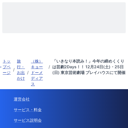
トッ
旅
（株）
「いきなり本読み！」今年の締めくくり
プペ
行・
キョー
/
は芸劇2Days！！ 12月24日(土)・25日
/
ージ
お出
/
ドーメ
(日) 東京芸術劇場 プレイハウスにて開催
かけ
ディア
ス
運営会社
サービス・料金
サービス説明会