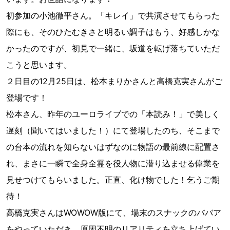
初参加の小池徹平さん。「キレイ」で共演させてもらった
際にも、そのひたむきさと明るい調子はもう、好感しかな
かったのですが、初見で一緒に、坂道を転げ落ちていただ
こうと思います。
２日目の12月25日は、松本まりかさんと高橋克実さんがご
登場です！
松本さん、昨年のユーロライブでの「本読み！」で美しく
遅刻（聞いてはいました！）にて登場したのち、そこまで
の台本の流れを知らないはずなのに物語の最前線に配置さ
れ、まさに一瞬で全身全霊を役人物に潜り込ませる偉業を
見せつけてもらいました。正直、化け物でした！乞うご期
待！
高橋克実さんはWOWOW版にて、場末のスナックのババア
をやっていただき、原因不明のリアリティを立ち上げてい