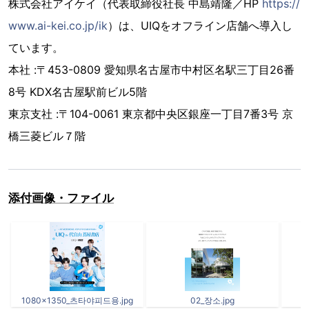
株式会社アイケイ（代表取締役社長 中島靖隆／HP
https://
www.ai-kei.co.jp/ik
）は、UIQをオフライン店舗へ導入し
ています。
本社 :〒453-0809 愛知県名古屋市中村区名駅三丁目26番
8号 KDX名古屋駅前ビル5階
東京支社 :〒104-0061 東京都中央区銀座一丁目7番3号 京
橋三菱ビル７階
添付画像・ファイル
1080x1350_츠타야피드용.jpg
02_장소.jpg