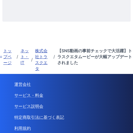
トッ
ネッ
株式会
【SNS動画の事前チェックで大活躍】ト
プペ
/
ト・
社トラ
/
ラスクエタムービーが大幅アップデート
/
ージ
IT
スクエ
されました
タ
運営会社
サービス・料金
サービス説明会
特定商取引法に基づく表記
利用規約