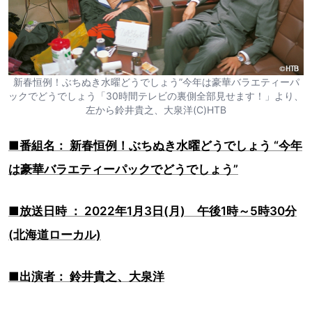
新春恒例！ぶちぬき水曜どうでしょう”今年は豪華バラエティーパ
ックでどうでしょう「30時間テレビの裏側全部見せます！」より、
左から鈴井貴之、大泉洋(C)HTB
■番組名： 新春恒例！ぶちぬき水曜どうでしょう “今年
は豪華バラエティーパックでどうでしょう”
■放送日時 ： 2022年1月3日(月) 午後1時～5時30分
(北海道ローカル)
■出演者： 鈴井貴之、大泉洋