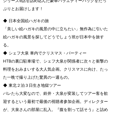
シリーズ9話を詰め込んだ豪華バラエティーパックをたっ
ぷりとお届けします！
◆ 日本全国絵ハガキの旅
「美しい絵ハガキの風景の中に立ちたい」無作為に引いた
絵ハガキの風景を探してどうでしょう班が日本中を旅す
る。
◆ シェフ大泉 車内でクリスマス・パーティー
HTBの裏口駐車場で、シェフ大泉が関係者に次々と衝撃の
料理をおみまいする大人気企画。クリスマスに向け、たっ
た一晩で撮り上げた驚異の一週もの。
◆ 東北２泊３日生き地獄ツアー
バレたら大変なので、鈴井・大泉が変装してツアー客を歓
迎するという最初で最後の視聴者参加企画。ディレクター
が、大泉さんの部屋に乱入。『腹を割って話そう』と詰め