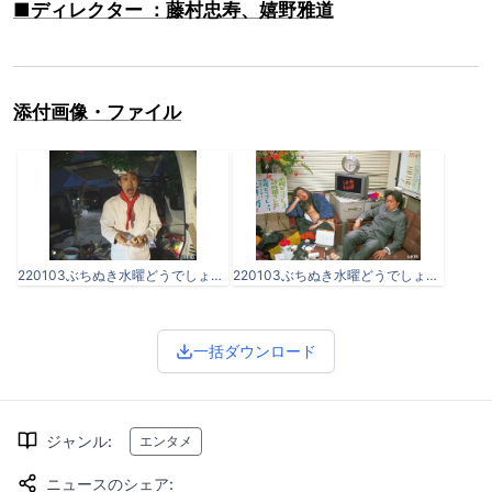
■ディレクター ：藤村忠寿、嬉野雅道
添付画像・ファイル
220103ぶちぬき水曜どうでしょう①©.jpg
220103ぶちぬき水曜どうでしょう②©.jpg
一括ダウンロード
ジャンル
:
エンタメ
ニュースのシェア
: