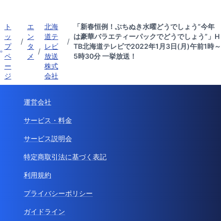
ト
エ
北海
「新春恒例！ぶちぬき水曜どうでしょう”今年
ッ
ン
道テ
は豪華バラエティーパックでどうでしょう”」H
/
/
プ
タ
レビ
TB北海道テレビで2022年1月3日(月)午前1時～
/
ペ
メ
放送
5時30分 一挙放送！
ー
株式
ジ
会社
運営会社
サービス・料金
サービス説明会
特定商取引法に基づく表記
利用規約
プライバシーポリシー
ガイドライン