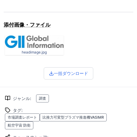
添付画像・ファイル
headimage.jpg
一括ダウンロード
ジャンル
:
調査
タグ
:
市場調査レポート
比推力可変型プラズマ推進機VASIMR
航空宇宙 防衛