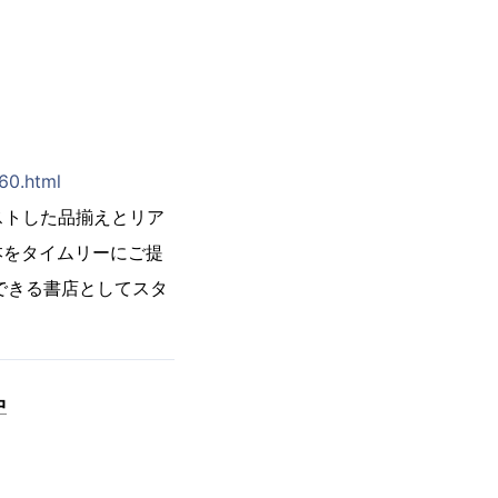
60.html
ストした品揃えとリア
本をタイムリーにご提
できる書店としてスタ
中