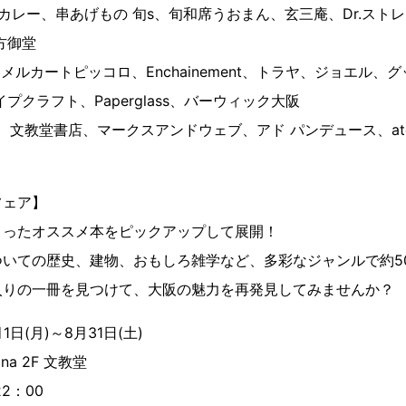
ンカレー、串あげもの 旬s、旬和席うおまん、玄三庵、Dr.スト
御堂
va、メルカートピッコロ、Enchainement、トラヤ、ジョエル
フト、Paperglass、バーウィック大阪
文教堂書店、マークスアンドウェブ、アド パンデュース、atelier
フェア】
まったオススメ本をピックアップして展開！
ついての歴史、建物、おもしろ雑学など、多彩なジャンルで約5
入りの一冊を見つけて、大阪の魅力を再発見してみませんか？
1日(月)～8月31日(土)
a 2F 文教堂
2：00