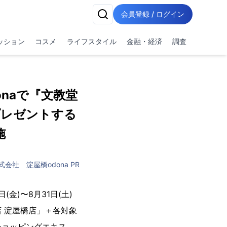
会員登録 / ログイン
ッション
コスメ
ライフスタイル
金融・経済
調査
naで『文教堂
プレゼントする
施
社 淀屋橋odona PR
金)〜8月31日(土)
店 淀屋橋店」＋各対象
ッピングエキス