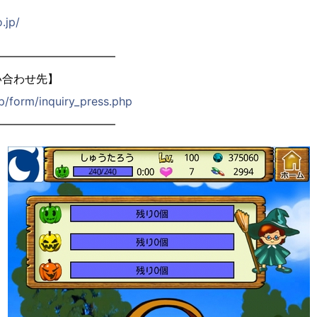
.jp/
―――――――――――
い合わせ先】
jp/form/inquiry_press.php
―――――――――――