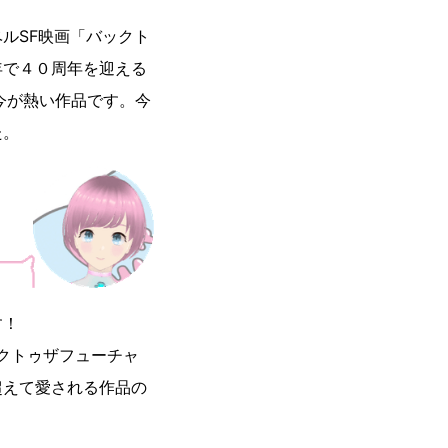
ルSF映画「バックト
年で４０周年を迎える
今が熱い作品です。今
た。
す！
ックトゥザフューチャ
超えて愛される作品の
。