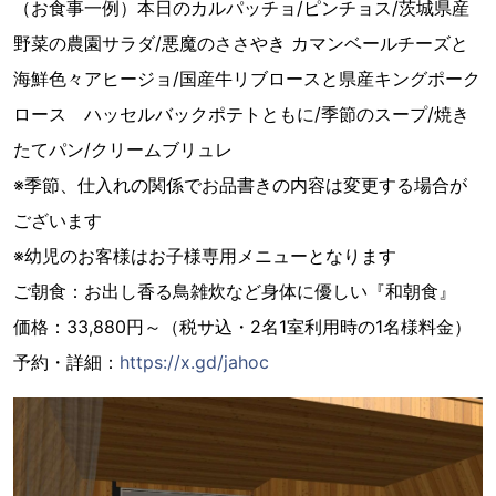
（お食事一例）本日のカルパッチョ/ピンチョス/茨城県産
野菜の農園サラダ/悪魔のささやき カマンベールチーズと
海鮮色々アヒージョ/国産牛リブロースと県産キングポーク
ロース ハッセルバックポテトともに/季節のスープ/焼き
たてパン/クリームブリュレ
※季節、仕入れの関係でお品書きの内容は変更する場合が
ございます
※幼児のお客様はお子様専用メニューとなります
ご朝食：お出し香る鳥雑炊など身体に優しい『和朝食』
価格：33,880円～（税サ込・2名1室利用時の1名様料金）
予約・詳細：
https://x.gd/jahoc