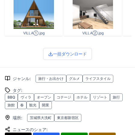
VILLA①.jpg
VILLA②.jpg
一括ダウンロード
ジャンル
:
旅行・お出かけ
グルメ
ライフスタイル
タグ
:
BBQ
ヴィラ
オープン
コテージ
ホテル
リゾート
旅行
旅館
春
観光
開業
場所
:
茨城県大洗町
東京都新宿区
ニュースのシェア
: