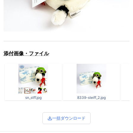
添付画像・ファイル
sn_stff.jpg
8339-steiff_2.jpg
一括ダウンロード