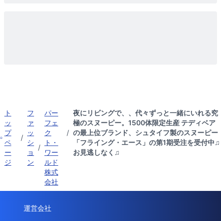
ト
フ
パー
夜にリビングで、、代々ずっと一緒にいれる究
ッ
ァ
フェ
極のスヌーピー。1500体限定生産 テディベア
プ
ッ
ク
/
の最上位ブランド、シュタイフ製のスヌーピー
/
ペ
シ
ト・
「フライング・エース」の第1期受注を受付中♫
/
ー
ョ
ワー
お見逃しなく♫
ジ
ン
ルド
株式
会社
運営会社