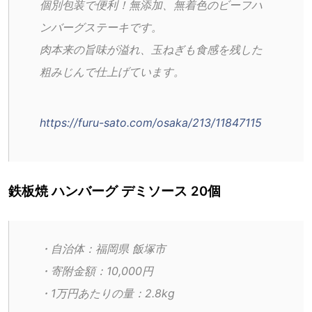
個別包装で便利！無添加、無着色のビーフハ
ンバーグステーキです。
肉本来の旨味が溢れ、玉ねぎも食感を残した
粗みじんで仕上げています。
https://furu-sato.com/osaka/213/11847115
鉄板焼 ハンバーグ デミソース 20個
・自治体：福岡県 飯塚市
・寄附金額：10,000円
・1万円あたりの量：2.8kg