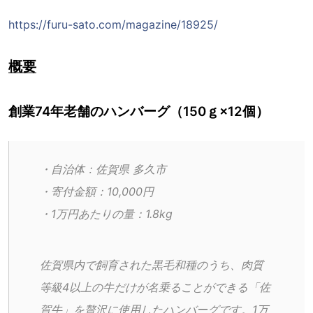
https://furu-sato.com/magazine/18925/
概要
創業74年老舗のハンバーグ（150ｇ×12個）
・自治体：佐賀県 多久市
・寄付金額：10,000円
・1万円あたりの量：1.8kg
佐賀県内で飼育された黒毛和種のうち、肉質
等級4以上の牛だけが名乗ることができる「佐
賀牛」を贅沢に使用したハンバーグです。1万