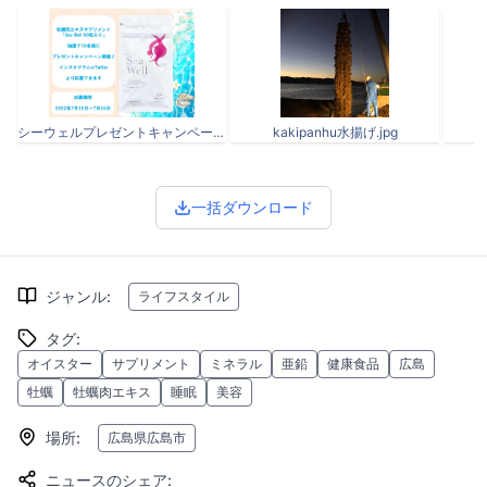
シーウェルプレゼントキャンペーントップ.jpg
kakipanhu水揚げ.jpg
一括ダウンロード
ジャンル
:
ライフスタイル
タグ
:
オイスター
サプリメント
ミネラル
亜鉛
健康食品
広島
牡蠣
牡蠣肉エキス
睡眠
美容
場所
:
広島県広島市
ニュースのシェア
: