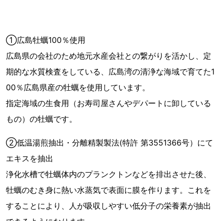
①広島牡蠣100％使用
広島県の会社のため地元水産会社との繋がりを活かし、定
期的な水質検査をしている、広島湾の清浄な海域で育てた1
00％広島県産の牡蠣を使用しています。
指定海域の生食用（お寿司屋さんやデパートに卸している
もの）の牡蠣です。
②低温湯煎抽出・分離精製製法(特許 第3551366号）にて
エキスを抽出
浄化水槽で牡蠣体内のプランクトンなどを排出させた後、
牡蠣のむき身に熱い水蒸気で表面に膜を作ります。これを
することにより、人が吸収しやすい低分子の栄養素が抽出