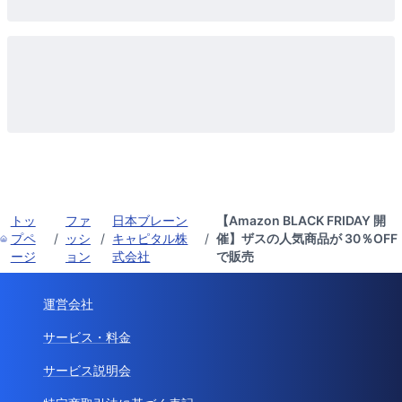
トッ
ファ
日本ブレーン
【Amazon BLACK FRIDAY 開
プペ
/
ッシ
/
キャピタル株
/
催】ザスの人気商品が 30％OFF
ージ
ョン
式会社
で販売
運営会社
サービス・料金
サービス説明会