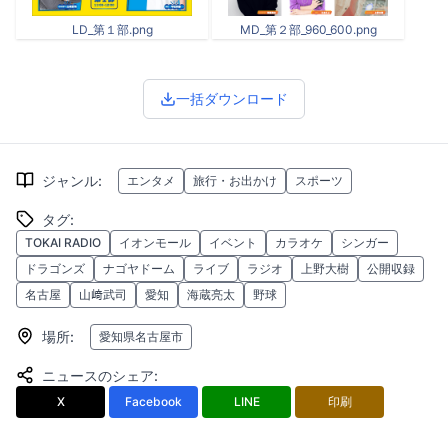
LD_第１部.png
MD_第２部_960_600.png
一括ダウンロード
ジャンル
:
エンタメ
旅行・お出かけ
スポーツ
タグ
:
TOKAI RADIO
イオンモール
イベント
カラオケ
シンガー
ドラゴンズ
ナゴヤドーム
ライブ
ラジオ
上野大樹
公開収録
名古屋
山﨑武司
愛知
海蔵亮太
野球
場所
:
愛知県名古屋市
ニュースのシェア
:
X
Facebook
LINE
印刷