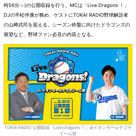
時56分～)の公開収録を行う。MCは「Live Dragons ！」
DJの平松伴康が務め、ゲストにTOKAI RADIO野球解説者
の山﨑武司を迎える。シーズン終盤に向けたドラゴンズの
展望など、野球ファン必見の内容となる。
TOKAI RADIO 公開収録『Live Dragons ！』atイオンモールナゴヤ
ドーム前