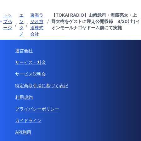
トッ
エ
東海ラ
【TOKAI RADIO】山﨑武司・海蔵亮太・上
プペ
ン
ジオ放
/
野大樹をゲストに迎え公開収録 8/30(土)イ
/
/
ージ
タ
送株式
オンモールナゴヤドーム前にて実施
メ
会社
運営会社
サービス・料金
サービス説明会
特定商取引法に基づく表記
利用規約
プライバシーポリシー
ガイドライン
API利用