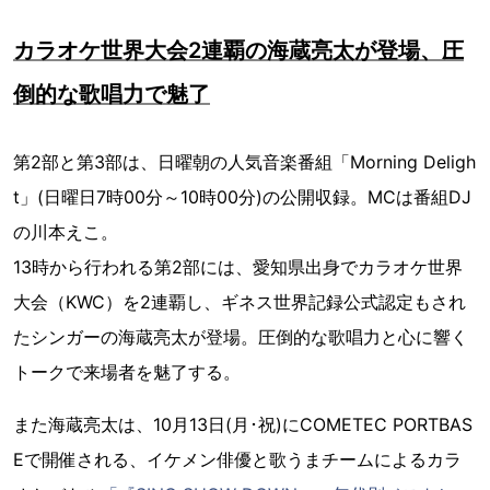
カラオケ世界大会2連覇の海蔵亮太が登場、圧
倒的な歌唱力で魅了
第2部と第3部は、日曜朝の人気音楽番組「Morning Deligh
t」(日曜日7時00分～10時00分)の公開収録。MCは番組DJ
の川本えこ。
13時から行われる第2部には、愛知県出身でカラオケ世界
大会（KWC）を2連覇し、ギネス世界記録公式認定もされ
たシンガーの海蔵亮太が登場。圧倒的な歌唱力と心に響く
トークで来場者を魅了する。
また海蔵亮太は、10月13日(月･祝)にCOMETEC PORTBAS
Eで開催される、イケメン俳優と歌うまチームによるカラ