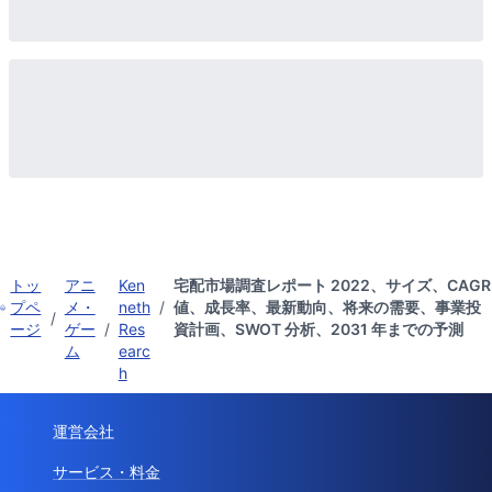
トッ
アニ
Ken
宅配市場調査レポート 2022、サイズ、CAGR
プペ
メ・
neth
/
値、成長率、最新動向、将来の需要、事業投
/
ージ
ゲー
/
Res
資計画、SWOT 分析、2031 年までの予測
ム
earc
h
運営会社
サービス・料金