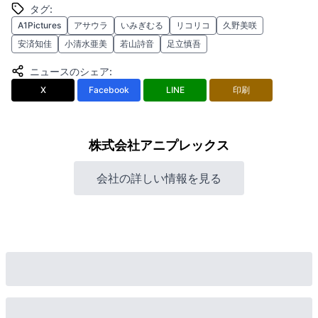
タグ
:
A1Pictures
アサウラ
いみぎむる
リコリコ
久野美咲
安済知佳
小清水亜美
若山詩音
足立慎吾
ニュースのシェア
:
X
Facebook
LINE
印刷
株式会社アニプレックス
会社の詳しい情報を見る