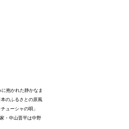
並みに抱かれた静かなま
日本のふるさとの原風
カチューシャの唄」
曲家・中山晋平は中野