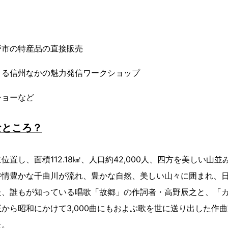
野市の特産品の直接販売
よる信州なかの魅力発信ワークショップ
ショーなど
なところ？
置し、面積112.18㎢、人口約42,000人、四方を美しい山
詩情豊かな千曲川が流れ、豊かな自然、美しい山々に囲まれ、
た、誰もが知っている唱歌「故郷」の作詞者・高野辰之と、「
から昭和にかけて3,000曲にもおよぶ歌を世に送り出した作
た。