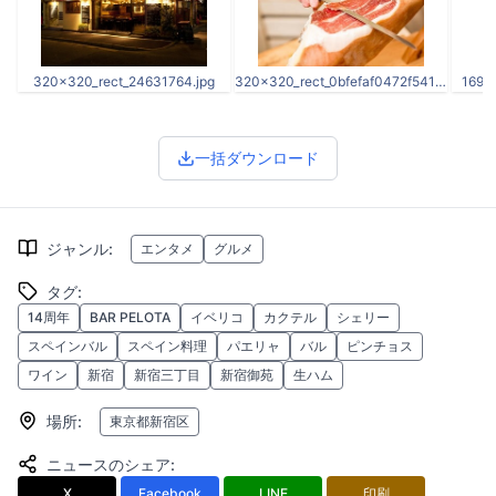
320x320_rect_24631764.jpg
320x320_rect_0bfefaf0472f541ab4dc1a9300235425.jpg
16900
一括ダウンロード
ジャンル
:
エンタメ
グルメ
タグ
:
14周年
BAR PELOTA
イベリコ
カクテル
シェリー
スペインバル
スペイン料理
パエリャ
バル
ピンチョス
ワイン
新宿
新宿三丁目
新宿御苑
生ハム
場所
:
東京都新宿区
ニュースのシェア
:
X
Facebook
LINE
印刷