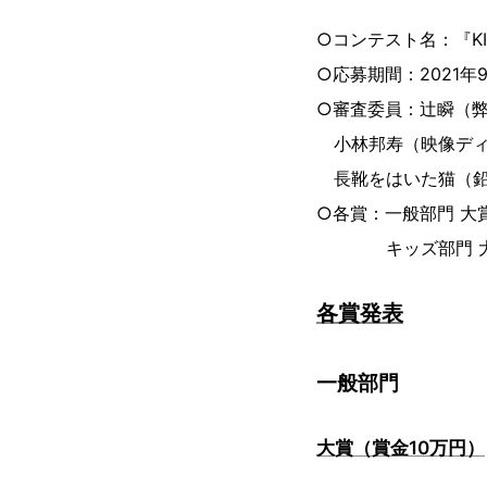
○コンテスト名：『K
○応募期間：2021年
○審査委員：辻瞬（
小林邦寿（映像ディ
長靴をはいた猫（鉛
○各賞：一般部門 大
キッズ部門 大賞
各賞発表
一般部門
大賞（賞金10万円）