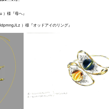
haru ）様『母へ』
yKWddpmngJLz ）様『オッドアイのリング』