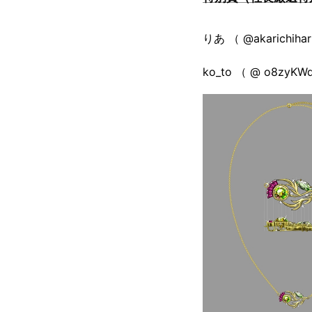
りあ （ @akarichi
ko_to （ @ o8z