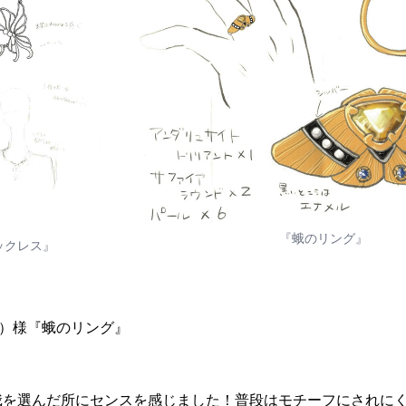
『蛾のリング』
ックレス』
00 ）様『蛾のリング』
）
蛾を選んだ所にセンスを感じました！普段はモチーフにされに