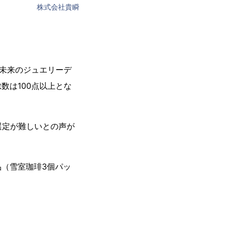
株式会社貴瞬
う未来のジュエリーデ
数は100点以上とな
選定が難しいとの声が
（雪室珈琲3個パッ