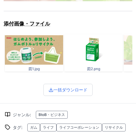
添付画像・ファイル
図1.jpg
図2.png
一括ダウンロード
ジャンル
:
BtoB・ビジネス
タグ
:
ガム
ライフ
ライフコーポレーション
リサイクル