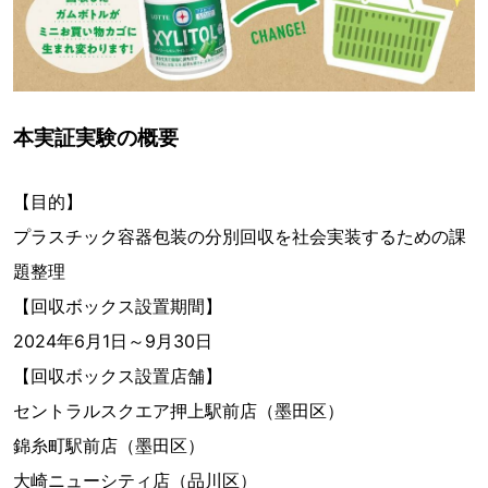
本実証実験の概要
【目的】
プラスチック容器包装の分別回収を社会実装するための課
題整理
【回収ボックス設置期間】
2024年6月1日～9月30日
【回収ボックス設置店舗】
セントラルスクエア押上駅前店（墨田区）
錦糸町駅前店（墨田区）
大崎ニューシティ店（品川区）