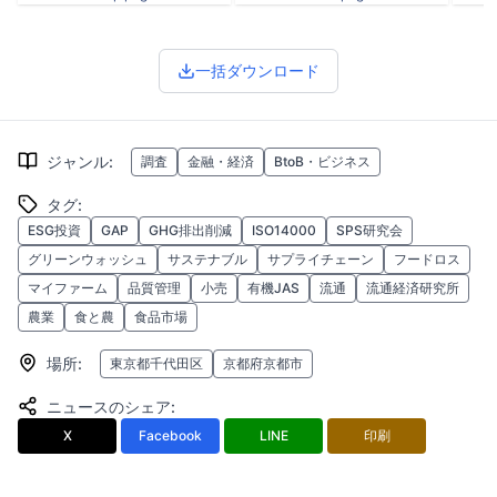
一括ダウンロード
ジャンル
:
調査
金融・経済
BtoB・ビジネス
タグ
:
ESG投資
GAP
GHG排出削減
ISO14000
SPS研究会
グリーンウォッシュ
サステナブル
サプライチェーン
フードロス
マイファーム
品質管理
小売
有機JAS
流通
流通経済研究所
農業
食と農
食品市場
場所
:
東京都千代田区
京都府京都市
ニュースのシェア
:
X
Facebook
LINE
印刷