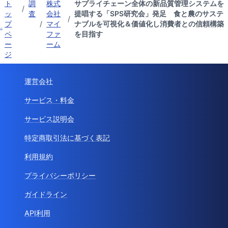
ト
調
株式
サプライチェーン全体の新品質管理システムを
/
ッ
査
会社
提唱する「SPS研究会」発足 食と農のサステ
/
プ
/
マイ
ナブルを可視化＆価値化し消費者との信頼構築
ペ
ファ
を目指す
ー
ーム
ジ
運営会社
サービス・料金
サービス説明会
特定商取引法に基づく表記
利用規約
プライバシーポリシー
ガイドライン
API利用